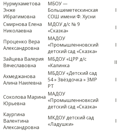
Нурмухаметова
МБОУ —
Энже
Большеметескинская
I
Ибрагимовна
СОШ имени Ф. Хусни
Смирнова Елена
МДОУ д/с № 9
I
Николаевна
«Сказка»
МАДОУ
Проценко Вера
«Промышленновский
I
Александровна
детский сад «Сказка»
Зайцева Валерия
МБДОУ «ЦРР д/с
II
Вячеславовна
«Калинка
МБДОУ «Детский сад
Ахмеджанова
54 » Звёздочка » ЗМР
I
Алина Наилевна
РТ
МАДОУ
Соколова Марина
«Промышленновксий
I
Юрьевна
детский сад «Сказка»
Каургина
МКДОУ детский сад
Валентина
I
«Ладушки»
Александровна