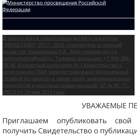
© Центр роста талантливых детей и педагогов
"ЭЙНШТЕЙН", 2017 - 2026, Учредитель и главный
редактор: Новоселова Н.А., Электронная почта:
centreinstein@mail.ru, Телефон редакции: +7 900-388-
06-48, Возрастная категория: 0+ Свидетельство о
регистрации СМИ: зарегистрировано Федеральной
службой по надзору в сфере связи, информационных
технологий и массовых коммуникаций, ЭЛ № ФС 77 -
69923 от 29 мая 2017 года
УВАЖАЕМЫЕ ПЕ
Приглашаем опубликовать свой
получить Свидетельство о публикаци