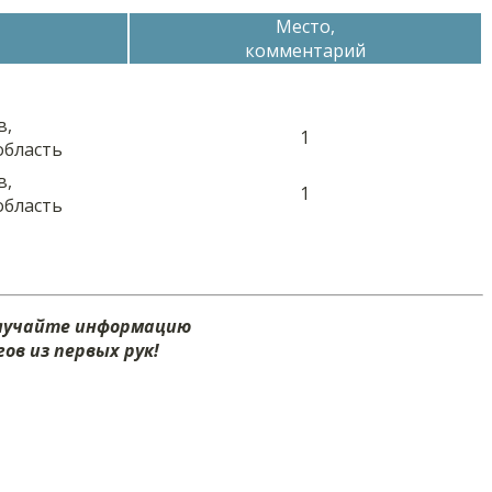
Место,
комментарий
в,
1
область
в,
1
область
олучайте информацию
ов из первых рук!