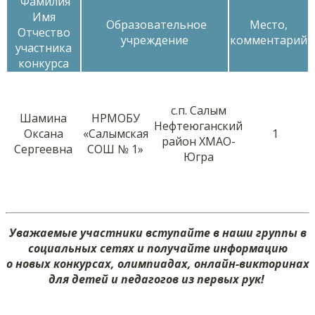
Фамилия
Имя
Образовательное
Место,
Отчество
учреждение
комментарий
участника
конкурса
с.п. Салым
Шамина
НРМОБУ
Нефтеюганский
Оксана
«Салымская
1
район ХМАО-
Сергеевна
СОШ № 1»
Югра
Уважаемые участники вступайте в наши группы в
социальных сетях и получайте информацию
о новых конкурсах, олимпиадах, онлайн-викторинах
для детей и педагогов из первых рук!