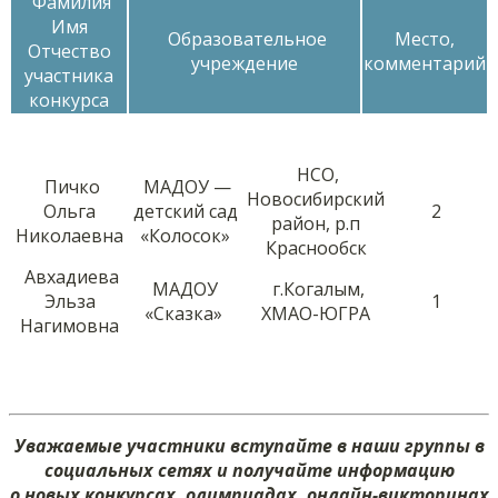
Фамилия
Имя
Образовательное
Место,
Отчество
учреждение
комментарий
участника
конкурса
НСО,
Пичко
МАДОУ —
Новосибирский
Ольга
детский сад
2
район, р.п
Николаевна
«Колосок»
Краснообск
Авхадиева
МАДОУ
г.Когалым,
Эльза
1
«Сказка»
ХМАО-ЮГРА
Нагимовна
Уважаемые участники вступайте в наши группы в
социальных сетях и получайте информацию
о новых конкурсах, олимпиадах, онлайн-викторинах