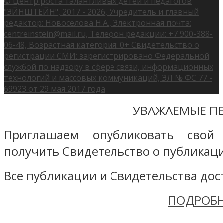
© Центр роста талантливых детей и педагогов
"ЭЙНШТЕЙН", 2017 - 2026, Учредитель и главный
редактор: Новоселова Н.А., Электронная почта:
centreinstein@mail.ru, Телефон редакции: +7 900-388-
06-48, Возрастная категория: 0+ Свидетельство о
регистрации СМИ: зарегистрировано Федеральной
службой по надзору в сфере связи, информационных
технологий и массовых коммуникаций, ЭЛ № ФС 77 -
69923 от 29 мая 2017 года
УВАЖАЕМЫЕ ПЕ
Приглашаем опубликовать свой
получить Свидетельство о публикаци
Все публикации и Свидетельства дост
ПОДРОБН