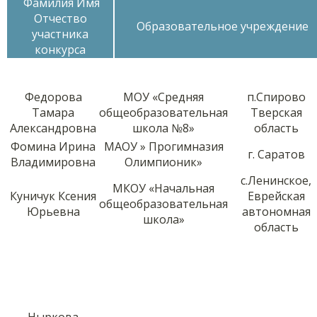
Фамилия Имя
Отчество
Образовательное учреждение
участника
конкурса
Федорова
МОУ «Средняя
п.Спирово
Тамара
общеобразовательная
Тверская
Александровна
школа №8»
область
Фомина Ирина
МАОУ » Прогимназия
г. Саратов
Владимировна
Олимпионик»
с.Ленинское,
МКОУ «Начальная
Куничук Ксения
Еврейская
общеобразовательная
Юрьевна
автономная
школа»
область
Ныркова