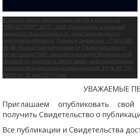
© Центр роста талантливых детей и педагогов
"ЭЙНШТЕЙН", 2017 - 2026, Учредитель и главный
редактор: Новоселова Н.А., Электронная почта:
centreinstein@mail.ru, Телефон редакции: +7 900-388-
06-48, Возрастная категория: 0+ Свидетельство о
регистрации СМИ: зарегистрировано Федеральной
службой по надзору в сфере связи, информационных
технологий и массовых коммуникаций, ЭЛ № ФС 77 -
69923 от 29 мая 2017 года
УВАЖАЕМЫЕ ПЕ
Приглашаем опубликовать свой
получить Свидетельство о публикаци
Все публикации и Свидетельства дост