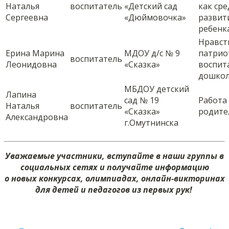
Наталья
воспитатель
«Детский сад
как ср
Сергеевна
«Дюймовочка»
развит
ребенк
Нравст
Ерина Марина
МДОУ д/с № 9
патрио
воспитатель
Леонидовна
«Сказка»
воспит
дошко
МБДОУ детский
Лапина
сад № 19
Работа 
Наталья
воспитатель
«Сказка»
родите
Александровна
г.Омутнинска
Уважаемые участники, вступайте в наши группы в
социальных сетях и получайте информацию
о новых конкурсах, олимпиадах, онлайн-викторинах
для детей и педагогов из первых рук!