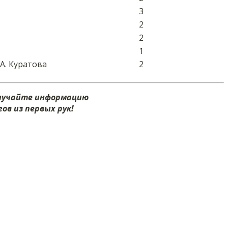
3
2
2
1
А. Куратова
2
олучайте информацию
ов из первых рук!