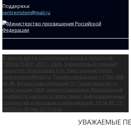
Поддержка:
centreinstein@mail.ru
© Центр роста талантливых детей и педагогов
"ЭЙНШТЕЙН", 2017 - 2026, Учредитель и главный
редактор: Новоселова Н.А., Электронная почта:
centreinstein@mail.ru, Телефон редакции: +7 900-388-
06-48, Возрастная категория: 0+ Свидетельство о
регистрации СМИ: зарегистрировано Федеральной
службой по надзору в сфере связи, информационных
технологий и массовых коммуникаций, ЭЛ № ФС 77 -
69923 от 29 мая 2017 года
УВАЖАЕМЫЕ ПЕ