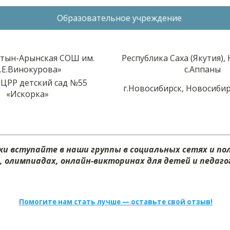
Образовательное учреждение
тын-Арынская СОШ им.
Республика Саха (Якутия), 
.Е.Винокурова»
с.Аппаны
ЦРР детский сад №55
г.Новосибирск, Новосибир
«Искорка»
и вступайте в наши группы в социальных сетях и п
х, олимпиадах, онлайн-викторинах для детей и педагог
Помогите нам стать лучше — оставьте свой отзыв!