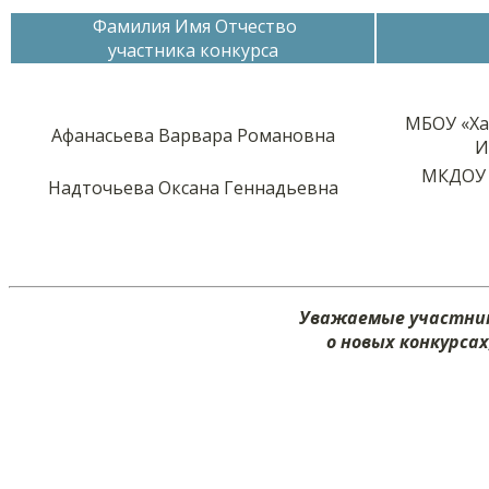
Фамилия Имя Отчество
участника конкурса
МБОУ «Ха
Афанасьева Варвара Романовна
И
МКДОУ 
Надточьева Оксана Геннадьевна
Уважаемые участник
о новых конкурса