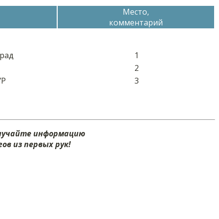
Место,
комментарий
град
1
2
УР
3
олучайте информацию
ов из первых рук!