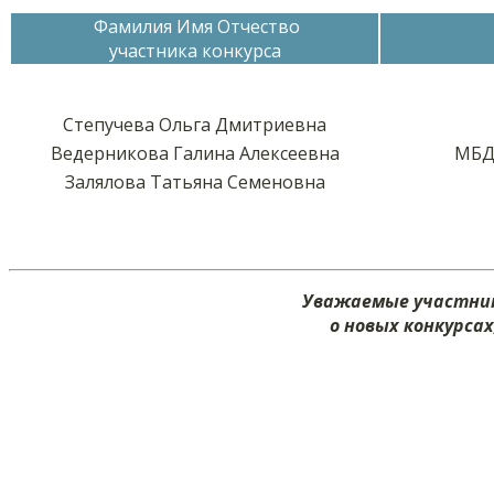
Фамилия Имя Отчество
участника конкурса
Степучева Ольга Дмитриевна
Ведерникова Галина Алексеевна
МБД
Залялова Татьяна Семеновна
Уважаемые участник
о новых конкурса