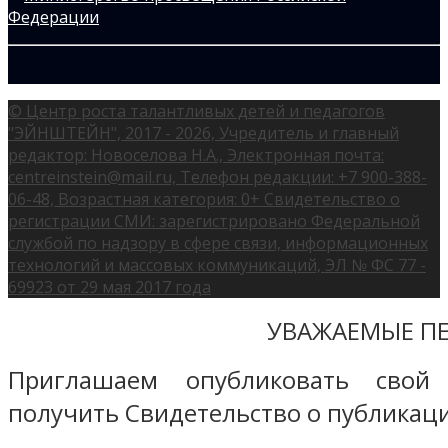
© Центр роста талантливых детей и педагогов
"ЭЙНШТЕЙН", 2017 - 2026, Учредитель и главный
редактор: Новоселова Н.А., Электронная почта:
centreinstein@mail.ru, Телефон редакции: +7 900-388-
06-48, Возрастная категория: 0+ Свидетельство о
регистрации СМИ: зарегистрировано Федеральной
службой по надзору в сфере связи, информационных
технологий и массовых коммуникаций, ЭЛ № ФС 77 -
69923 от 29 мая 2017 года
УВАЖАЕМЫЕ ПЕ
Приглашаем опубликовать свой
получить Свидетельство о публикаци