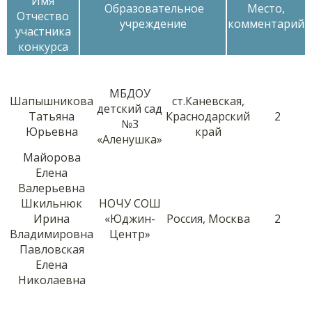
Имя
Образовательное
Место,
Отчество
учреждение
комментарий
участника
конкурса
МБДОУ
Шапышникова
ст.Каневская,
детский сад
Татьяна
Краснодарский
2
№3
Юрьевна
край
«Аленушка»
Майорова
Елена
Валерьевна
Шкильнюк
НОЧУ СОШ
Ирина
«Юджин-
Россия, Москва
2
Владимировна
Центр»
Павловская
Елена
Николаевна