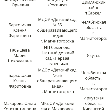
Цимлянский
Юрьевна
«Росинка»
район
п.Саркел
МДОУ «Детский сад
Челябинская
Барковская
№ 55
область.
Ксения
общеразвивающего
г.
Фаритовна
вида»
Магнитогорск
г. Магнитогорска
ИП Семенова
Габышева
Частный детский
Мария
Якутск
сад «Первая
Николаевна
ступенька»
МДОУ «Детский сад
Челябинская
Барковская
№ 55
область,
Ксения
общеразвивающего
г.
Фаритовна
вида»
Магнитогорск
г. Магнитогорска
Иркутская
Макарова Ольга
МКДОУ «Детский
область,
Константиновна
сад с. Макарово»
Киренский