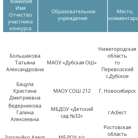
Фамилия
Имя
Образовательное
Место,
Отчество
учреждение
комментар
участника
конкурса
Нижегородская
Большакова
область
Татьяна
МАОУ «Дубская ОШ»
го
Александровна
Перевозский
с.Дубское
Бацула
Кристина
МАОУ СОШ 212
Г. Новосибирск
Дмитриевна
Ведерникова
МБДОУ «Детский
Галина
г.Асбест
сад №32»
Алексеевна
Ростовская
область
Загоруйко Алеся
МБДОУ д/с