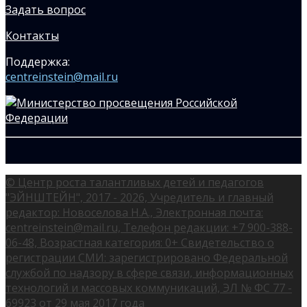
Задать вопрос
Контакты
Поддержка:
centreinstein@mail.ru
© Центр роста талантливых детей и педагогов
"ЭЙНШТЕЙН", 2017 - 2026, Учредитель и главный
редактор: Новоселова Н.А., Электронная почта:
centreinstein@mail.ru, Телефон редакции: +7 900-388-
06-48, Возрастная категория: 0+ Свидетельство о
регистрации СМИ: зарегистрировано Федеральной
службой по надзору в сфере связи, информационных
технологий и массовых коммуникаций, ЭЛ № ФС 77 -
69923 от 29 мая 2017 года