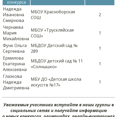
конкурса
Надежда
МБОУ Красноборская
Ивановна
2
СОШ
Смирнова
Чернаева
МБОУ «Трускляйская
Мария
1
СОШ»
Михайловна
Функ Ольга
МБДОУ Детский сад №
1
Сергеевна
289
Ермилова
МБДОУ детский сад № 11
Екатерина
1
«Солнышко»
Алексеевна
Глазкова
МБУ ДО «Детская школа
Надежда
1
искусств №17»
Дмитриевна
Уважаемые участники вступайте в наши группы в
социальных сетях и получайте информацию
о новых конкурсах, олимпиадах, онлайн-викторинах