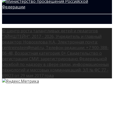
© Центр роста талантливых детей и педагогов
"ЭЙНШТЕЙН", 2017 - 2026, Учредитель и главный
редактор: Новоселова Н.А., Электронная почта:
centreinstein@mail.ru, Телефон редакции: +7 900-388-
06-48, Возрастная категория: 0+ Свидетельство о
регистрации СМИ: зарегистрировано Федеральной
службой по надзору в сфере связи, информационных
технологий и массовых коммуникаций, ЭЛ № ФС 77 -
69923 от 29 мая 2017 года