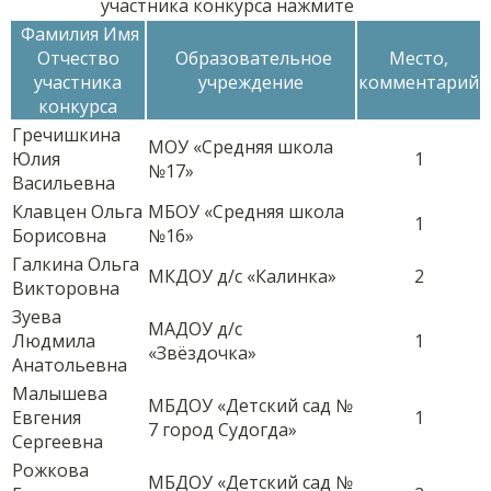
участника конкурса нажмите
Фамилия Имя
Отчество
Образовательное
Место,
участника
учреждение
комментарий
конкурса
Гречишкина
МОУ «Средняя школа
Юлия
1
№17»
Васильевна
Клавцен Ольга
МБОУ «Средняя школа
1
Борисовна
№16»
Галкина Ольга
МКДОУ д/с «Калинка»
2
Викторовна
Зуева
МАДОУ д/с
Людмила
1
«Звёздочка»
Анатольевна
Малышева
МБДОУ «Детский сад №
Евгения
1
7 город Судогда»
Сергеевна
Рожкова
МБДОУ «Детский сад №