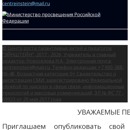
centreinstein@mail.ru
© Центр роста талантливых детей и педагогов
"ЭЙНШТЕЙН", 2017 - 2026, Учредитель и главный
редактор: Новоселова Н.А., Электронная почта:
centreinstein@mail.ru, Телефон редакции: +7 900-388-
06-48, Возрастная категория: 0+ Свидетельство о
регистрации СМИ: зарегистрировано Федеральной
службой по надзору в сфере связи, информационных
технологий и массовых коммуникаций, ЭЛ № ФС 77 -
69923 от 29 мая 2017 года
УВАЖАЕМЫЕ ПЕ
Приглашаем опубликовать свой