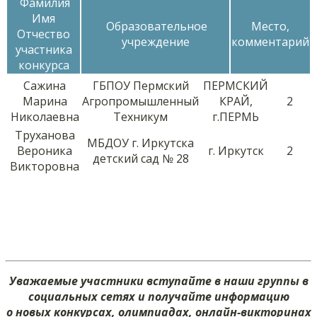
Фамилия
Имя
Образовательное
Место,
Отчество
учреждение
комментарий
участника
конкурса
Сажина
ГБПОУ Пермский
ПЕРМСКИЙ
Марина
Агропромышленный
КРАЙ,
2
Николаевна
Техникум
г.ПЕРМЬ
Труханова
МБДОУ г. Иркутска
Вероника
г. Иркутск
2
детский сад № 28
Викторовна
Уважаемые участники вступайте в наши группы в
социальных сетях и получайте информацию
о новых конкурсах, олимпиадах, онлайн-викторинах