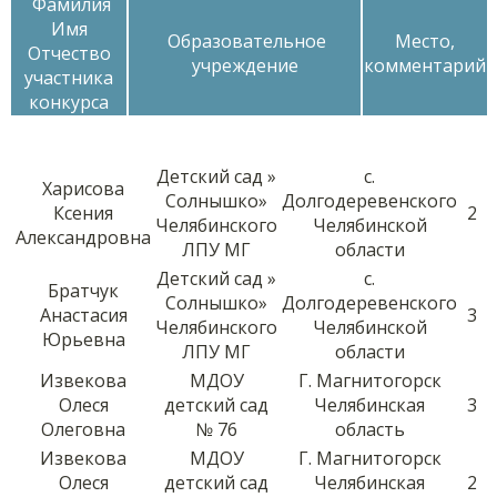
Фамилия
Имя
Образовательное
Место,
Отчество
учреждение
комментарий
участника
конкурса
Детский сад »
с.
Харисова
Солнышко»
Долгодеревенского
Ксения
2
Челябинского
Челябинской
Александровна
ЛПУ МГ
области
Детский сад »
с.
Братчук
Солнышко»
Долгодеревенского
Анастасия
3
Челябинского
Челябинской
Юрьевна
ЛПУ МГ
области
Извекова
МДОУ
Г. Магнитогорск
Олеся
детский сад
Челябинская
3
Олеговна
№ 76
область
Извекова
МДОУ
Г. Магнитогорск
Олеся
детский сад
Челябинская
2