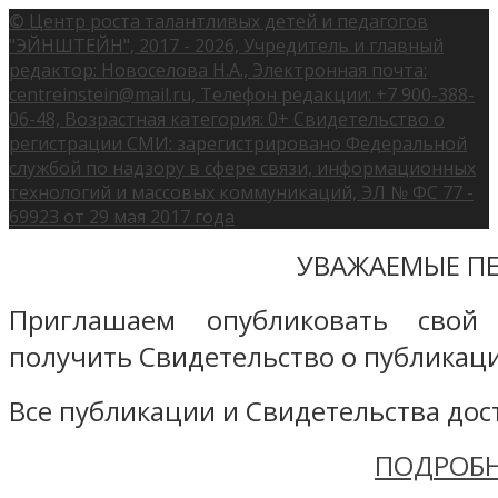
© Центр роста талантливых детей и педагогов
"ЭЙНШТЕЙН", 2017 - 2026, Учредитель и главный
редактор: Новоселова Н.А., Электронная почта:
centreinstein@mail.ru, Телефон редакции: +7 900-388-
06-48, Возрастная категория: 0+ Свидетельство о
регистрации СМИ: зарегистрировано Федеральной
службой по надзору в сфере связи, информационных
технологий и массовых коммуникаций, ЭЛ № ФС 77 -
69923 от 29 мая 2017 года
УВАЖАЕМЫЕ ПЕ
Приглашаем опубликовать свой
получить Свидетельство о публикаци
Все публикации и Свидетельства дост
ПОДРОБН