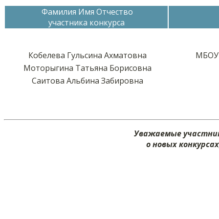
Фамилия Имя Отчество
участника конкурса
Кобелева Гульсина Ахматовна
МБОУ
Моторыгина Татьяна Борисовна
Саитова Альбина Забировна
Уважаемые участник
о новых конкурса