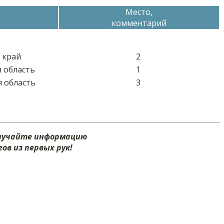
Место,
комментарий
 край
2
я область
1
я область
3
олучайте информацию
ов из первых рук!