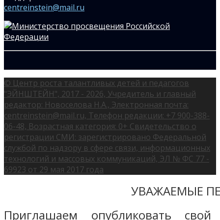
centreinstein@mail.ru
© Центр роста талантливых детей и педагогов
"ЭЙНШТЕЙН", 2017 - 2026, Учредитель и главный
редактор: Новоселова Н.А., Электронная почта:
centreinstein@mail.ru, Телефон редакции: +7 900-388-
06-48, Возрастная категория: 0+ Свидетельство о
регистрации СМИ: зарегистрировано Федеральной
службой по надзору в сфере связи, информационных
технологий и массовых коммуникаций, ЭЛ № ФС 77 -
69923 от 29 мая 2017 года
УВАЖАЕМЫЕ ПЕ
Приглашаем опубликовать свой