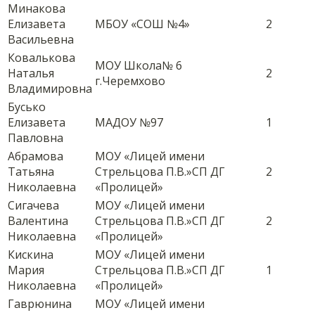
Минакова
Елизавета
МБОУ «СОШ №4»
2
Васильевна
Ковалькова
МОУ Школа№ 6
Наталья
2
г.Черемхово
Владимировна
Бусько
Елизавета
МАДОУ №97
1
Павловна
Абрамова
МОУ «Лицей имени
Татьяна
Стрельцова П.В.»СП ДГ
2
Николаевна
«Пролицей»
Сигачева
МОУ «Лицей имени
Валентина
Стрельцова П.В.»СП ДГ
2
Николаевна
«Пролицей»
Кискина
МОУ «Лицей имени
Мария
Стрельцова П.В.»СП ДГ
1
Николаевна
«Пролицей»
Гаврюнина
МОУ «Лицей имени