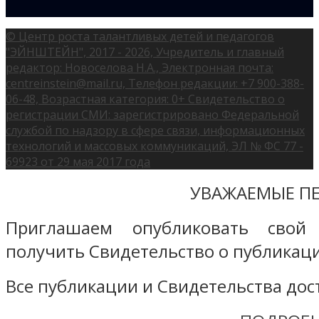
© Центр роста талантливых детей и педагогов
"ЭЙНШТЕЙН", 2017 - 2026, Учредитель и главный
редактор: Новоселова Н.А., Электронная почта:
centreinstein@mail.ru, Телефон редакции: +7 900-388-
06-48, Возрастная категория: 0+ Свидетельство о
регистрации СМИ: зарегистрировано Федеральной
службой по надзору в сфере связи, информационных
технологий и массовых коммуникаций, ЭЛ № ФС 77 -
69923 от 29 мая 2017 года
УВАЖАЕМЫЕ ПЕ
Приглашаем опубликовать свой
получить Свидетельство о публикаци
Все публикации и Свидетельства дост