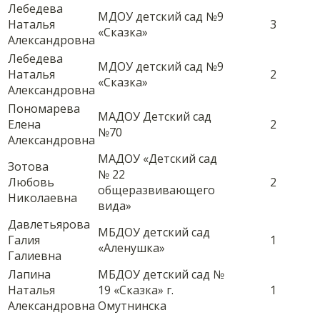
Лебедева
МДОУ детский сад №9
Наталья
3
«Сказка»
Александровна
Лебедева
МДОУ детский сад №9
Наталья
2
«Сказка»
Александровна
Пономарева
МАДОУ Детский сад
Елена
2
№70
Александровна
МАДОУ «Детский сад
Зотова
№ 22
Любовь
2
общеразвивающего
Николаевна
вида»
Давлетьярова
МБДОУ детский сад
Галия
1
«Аленушка»
Галиевна
Лапина
МБДОУ детский сад №
Наталья
19 «Сказка» г.
1
Александровна
Омутнинска