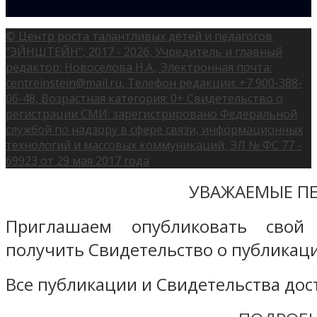
© Центр роста талантливых детей и педагогов
"ЭЙНШТЕЙН", 2017 - 2026, Учредитель и главный
редактор: Новоселова Н.А., Электронная почта:
centreinstein@mail.ru, Телефон редакции: +7 900-388-
06-48, Возрастная категория: 0+ Свидетельство о
регистрации СМИ: зарегистрировано Федеральной
службой по надзору в сфере связи, информационных
технологий и массовых коммуникаций, ЭЛ № ФС 77 -
69923 от 29 мая 2017 года
УВАЖАЕМЫЕ ПЕ
Приглашаем опубликовать свой
получить Свидетельство о публикаци
Все публикации и Свидетельства дост