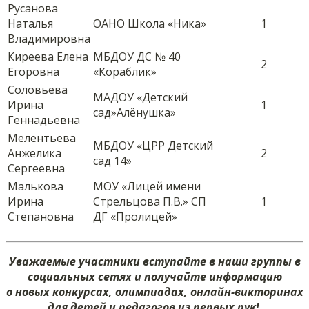
Русанова
Наталья
ОАНО Школа «Ника»
1
Владимировна
Киреева Елена
МБДОУ ДС № 40
2
Егоровна
«Кораблик»
Соловьёва
МАДОУ «Детский
Ирина
1
сад»Алёнушка»
Геннадьевна
Мелентьева
МБДОУ «ЦРР Детский
Анжелика
2
сад 14»
Сергеевна
Малькова
МОУ «Лицей имени
Ирина
Стрельцова П.В.» СП
1
Степановна
ДГ «Пролицей»
Уважаемые участники вступайте в наши группы в
социальных сетях и получайте информацию
о новых конкурсах, олимпиадах, онлайн-викторинах
для детей и педагогов из первых рук!