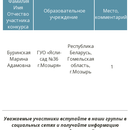
Фамилия
Имя
Образовательное
Место,
Отчество
учреждение
комментарий
участника
конкурса
Республика
Буринская
ГУО «Ясли-
Беларусь,
Марина
сад №36
Гомельская
Адамовна
г.Мозыря»
область,
1
г.Мозырь
Уважаемые участники вступайте в наши группы в
социальных сетях и получайте информацию