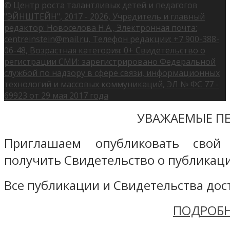
© Центр роста талантливых детей и педагогов
"ЭЙНШТЕЙН", 2017 - 2026, Учредитель и главный
редактор: Новоселова Н.А., Электронная почта:
centreinstein@mail.ru, Телефон редакции: +7 900-388-
06-48, Возрастная категория: 0+ Свидетельство о
регистрации СМИ: зарегистрировано Федеральной
службой по надзору в сфере связи, информационных
технологий и массовых коммуникаций, ЭЛ № ФС 77 -
69923 от 29 мая 2017 года
УВАЖАЕМЫЕ ПЕ
Приглашаем опубликовать свой
получить Свидетельство о публикаци
Все публикации и Свидетельства дост
ПОДРОБН