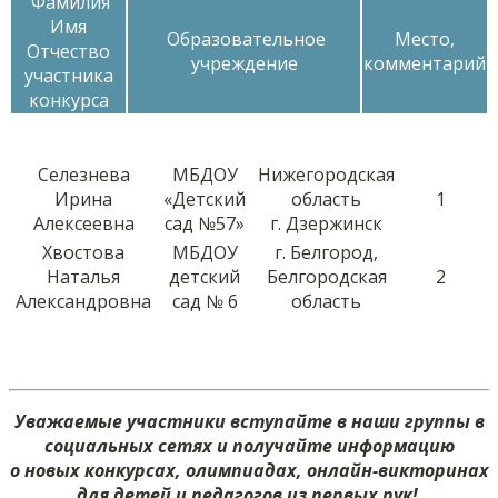
Фамилия
Имя
Образовательное
Место,
Отчество
учреждение
комментарий
участника
конкурса
Селезнева
МБДОУ
Нижегородская
Ирина
«Детский
область
1
Алексеевна
сад №57»
г. Дзержинск
Хвостова
МБДОУ
г. Белгород,
Наталья
детский
Белгородская
2
Александровна
сад № 6
область
Уважаемые участники вступайте в наши группы в
социальных сетях и получайте информацию
о новых конкурсах, олимпиадах, онлайн-викторинах
для детей и педагогов из первых рук!