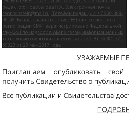
"ЭЙНШТЕЙН", 2017 - 2026, Учредитель и главный
редактор: Новоселова Н.А., Электронная почта:
centreinstein@mail.ru, Телефон редакции: +7 900-388-
06-48, Возрастная категория: 0+ Свидетельство о
регистрации СМИ: зарегистрировано Федеральной
службой по надзору в сфере связи, информационных
технологий и массовых коммуникаций, ЭЛ № ФС 77 -
69923 от 29 мая 2017 года
УВАЖАЕМЫЕ ПЕ
Приглашаем опубликовать свой
получить Свидетельство о публикаци
Все публикации и Свидетельства дост
ПОДРОБН