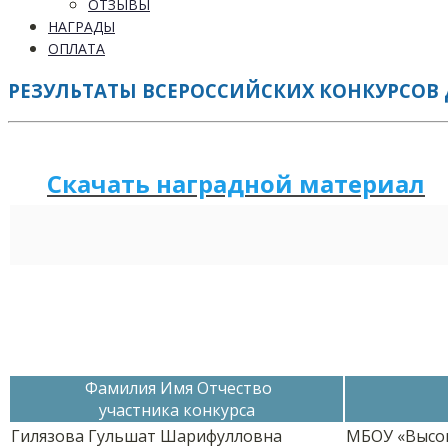
ОТЗЫВЫ
НАГРАДЫ
ОПЛАТА
РЕЗУЛЬТАТЫ ВСЕРОССИЙСКИХ КОНКУРСОВ Д
Скачать наградной м
а
териал
Фамилия Имя Отчество
участника конкурса
Гилязова Гульшат Шарифулловна
МБОУ «Высо