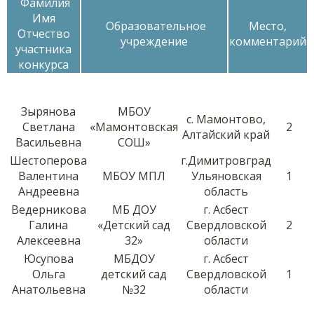
Фамилия
Имя
Образовательное
Место,
Отчество
учреждение
комментарий
участника
конкурса
Зырянова
МБОУ
с. Мамонтово,
Светлана
«Мамонтовская
2
Алтайский край
Васильевна
СОШ»
Шестоперова
г.Димитровград
Валентина
МБОУ МПЛ
Ульяновская
1
Андреевна
область
Ведерникова
МБ ДОУ
г. Асбест
Галина
«Детский сад
Свердловской
2
Алексеевна
32»
области
Юсупова
МБДОУ
г. Асбест
Ольга
детский сад
Свердловской
1
Анатольевна
№32
области