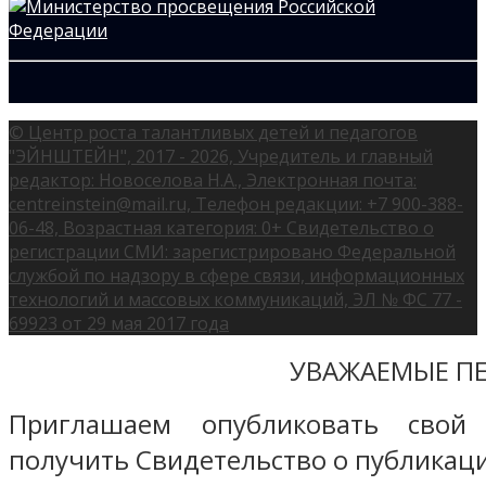
© Центр роста талантливых детей и педагогов
"ЭЙНШТЕЙН", 2017 - 2026, Учредитель и главный
редактор: Новоселова Н.А., Электронная почта:
centreinstein@mail.ru, Телефон редакции: +7 900-388-
06-48, Возрастная категория: 0+ Свидетельство о
регистрации СМИ: зарегистрировано Федеральной
службой по надзору в сфере связи, информационных
технологий и массовых коммуникаций, ЭЛ № ФС 77 -
69923 от 29 мая 2017 года
УВАЖАЕМЫЕ ПЕ
Приглашаем опубликовать свой
получить Свидетельство о публикаци