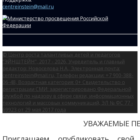
centreinstein@mail.ru
© Центр роста талантливых детей и педагогов
"ЭЙНШТЕЙН", 2017 - 2026, Учредитель и главный
редактор: Новоселова Н.А., Электронная почта:
centreinstein@mail.ru, Телефон редакции: +7 900-388-
06-48, Возрастная категория: 0+ Свидетельство о
регистрации СМИ: зарегистрировано Федеральной
службой по надзору в сфере связи, информационных
технологий и массовых коммуникаций, ЭЛ № ФС 77 -
69923 от 29 мая 2017 года
УВАЖАЕМЫЕ ПЕ
Приглашаем опубликовать свой