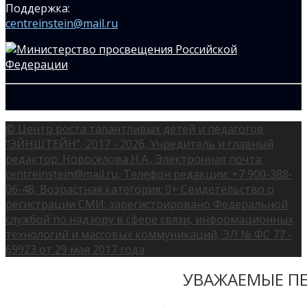
Поддержка:
centreinstein@mail.ru
© Центр роста талантливых детей и педагогов
"ЭЙНШТЕЙН", 2017 - 2026, Учредитель и главный
редактор: Новоселова Н.А., Электронная почта:
centreinstein@mail.ru, Телефон редакции: +7 900-388-
06-48, Возрастная категория: 0+ Свидетельство о
регистрации СМИ: зарегистрировано Федеральной
службой по надзору в сфере связи, информационных
технологий и массовых коммуникаций, ЭЛ № ФС 77 -
69923 от 29 мая 2017 года
УВАЖАЕМЫЕ ПЕ