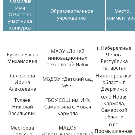
Фамилия
Имя
Образовательное
Место,
Отчество
учреждение
комментар
участника
конкурса
г. Набережные
МАОУ «Лицей
Бузина Елена
Челны,
инновационных
Михайловна
Республика
технологий №36»
Татарстан
Селезнева
Нижегородская
МБДОУ «Детский сад
Ирина
область г.
№57»
Алексеевна
Дзержинск
село Новая
Тулаев
ГБОУ СОШ им. И.Ф.
Кармала,
Николай
Самаркина с. Новая
Самарской
Васильевич
Кармала
области
п.г.т.
Местоева
МАДОУ
Промышленная,
Татьяна
«Промышленновский