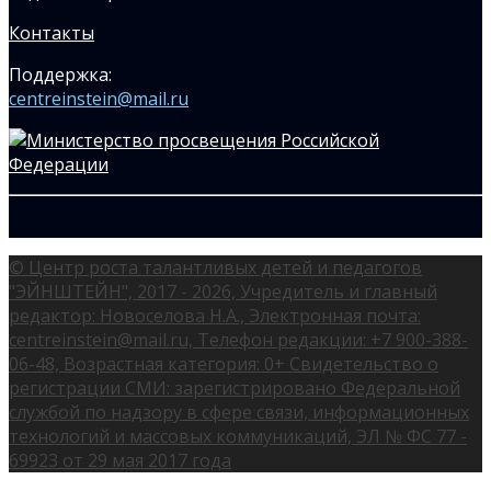
Контакты
Поддержка:
centreinstein@mail.ru
© Центр роста талантливых детей и педагогов
"ЭЙНШТЕЙН", 2017 - 2026, Учредитель и главный
редактор: Новоселова Н.А., Электронная почта:
centreinstein@mail.ru, Телефон редакции: +7 900-388-
06-48, Возрастная категория: 0+ Свидетельство о
регистрации СМИ: зарегистрировано Федеральной
службой по надзору в сфере связи, информационных
технологий и массовых коммуникаций, ЭЛ № ФС 77 -
69923 от 29 мая 2017 года