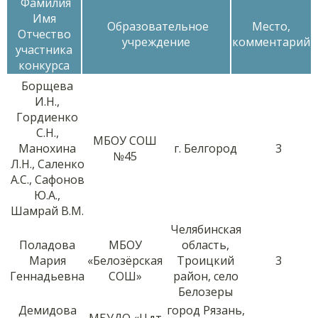
Фамилия
Имя
Образовательное
Место,
Отчество
учреждение
комментарий
участника
конкурса
Борщева
И.Н.,
Гордиенко
С.Н.,
МБОУ СОШ
Манохина
г. Белгород
3
№45
Л.Н., Саленко
А.С., Сафонов
Ю.А.,
Шамрай В.М.
Челябинская
Поладова
МБОУ
область,
Мария
«Белозёрская
Троицкий
3
Геннадьевна
СОШ»
район, село
Белозеры
Демидова
город Рязань,
MБУДО «Цдт