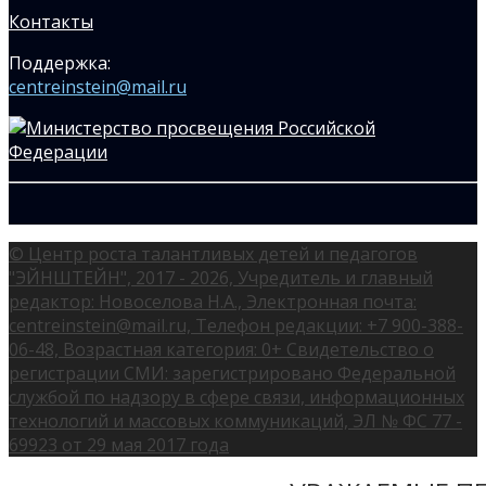
Контакты
Поддержка:
centreinstein@mail.ru
© Центр роста талантливых детей и педагогов
"ЭЙНШТЕЙН", 2017 - 2026, Учредитель и главный
редактор: Новоселова Н.А., Электронная почта:
centreinstein@mail.ru, Телефон редакции: +7 900-388-
06-48, Возрастная категория: 0+ Свидетельство о
регистрации СМИ: зарегистрировано Федеральной
службой по надзору в сфере связи, информационных
технологий и массовых коммуникаций, ЭЛ № ФС 77 -
69923 от 29 мая 2017 года