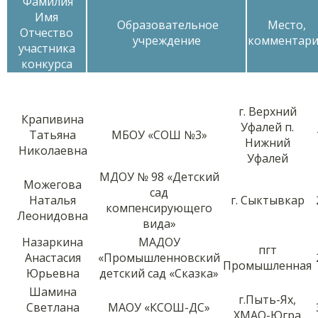
Фамилия
Имя
Образовательное
Место,
Отчество
учреждение
комментар
участника
конкурса
г. Верхний
Крапивина
Уфалей п.
Татьяна
МБОУ «СОШ №3»
Нижний
Николаевна
Уфалей
МДОУ № 98 «Детский
Можегова
сад
Наталья
г. Сыктывкар
компенсирующего
Леонидовна
вида»
Назаркина
МАДОУ
пгт
Анастасия
«Промышленновский
Промышленная
Юрьевна
детский сад «Сказка»
Шамина
г.Пыть-Ях,
Светлана
МАОУ «КСОШ-ДС»
ХМАО-Югра