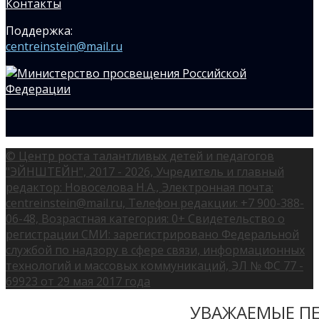
Контакты
Поддержка:
centreinstein@mail.ru
© Центр роста талантливых детей и педагогов
"ЭЙНШТЕЙН", 2017 - 2026, Учредитель и главный
редактор: Новоселова Н.А., Электронная почта:
centreinstein@mail.ru, Телефон редакции: +7 900-388-
06-48, Возрастная категория: 0+ Свидетельство о
регистрации СМИ: зарегистрировано Федеральной
службой по надзору в сфере связи, информационных
технологий и массовых коммуникаций, ЭЛ № ФС 77 -
69923 от 29 мая 2017 года
УВАЖАЕМЫЕ ПЕ