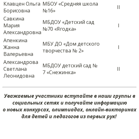
Клавцен Ольга
МБОУ «Средняя школа
II
Борисовна
№16»
Савкина
МБДОУ «Детский сад
Мария
I
№70 «Ягодка»
Александровна
Апенкина
МБУ ДО «Дом детского
Жанна
I
творчества № 2»
Валерьевна
Александрова
МБДОУ детский сад №
Светлана
II
7 «Снежинка»
Леонидовна
Уважаемые участники вступайте в наши группы в
социальных сетях и получайте информацию
о новых конкурсах, олимпиадах, онлайн-викторинах
для детей и педагогов из первых рук!