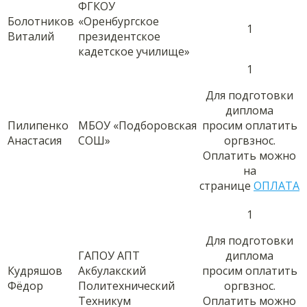
ФГКОУ
Болотников
«Оренбургское
1
Виталий
президентское
кадетское училище»
1
Для подготовки
диплома
Пилипенко
МБОУ «Подборовская
просим оплатить
Анастасия
СОШ»
оргвзнос.
Оплатить можно
на
странице
ОПЛАТА
1
Для подготовки
ГАПОУ АПТ
диплома
Кудряшов
Акбулакский
просим оплатить
Фёдор
Политехнический
оргвзнос.
Техникум
Оплатить можно