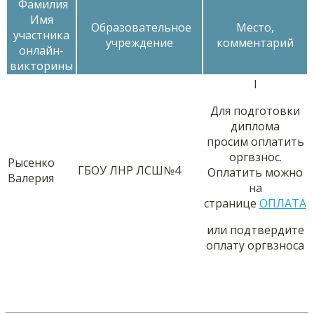
Фамилия
Имя
Образовательное
Место,
участника
учреждение
комментарий
онлайн-
викторины
I
Для подготовки
диплома
просим оплатить
оргвзнос.
Рысенко
ГБОУ ЛНР ЛСШ№4
Оплатить можно
Валерия
на
странице
ОПЛАТА
или подтвердите
оплату оргвзноса