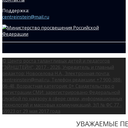
Поддержка:
centreinstein@mail.ru
© Центр роста талантливых детей и педагогов
"ЭЙНШТЕЙН", 2017 - 2026, Учредитель и главный
редактор: Новоселова Н.А., Электронная почта:
centreinstein@mail.ru, Телефон редакции: +7 900-388-
06-48, Возрастная категория: 0+ Свидетельство о
регистрации СМИ: зарегистрировано Федеральной
службой по надзору в сфере связи, информационных
технологий и массовых коммуникаций, ЭЛ № ФС 77 -
69923 от 29 мая 2017 года
УВАЖАЕМЫЕ ПЕ