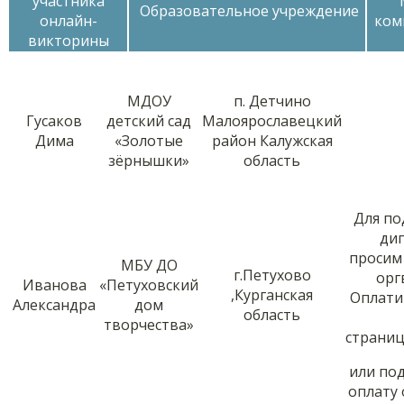
участника
Образовательное учреждение
онлайн-
ком
викторины
МДОУ
п. Детчино
Гусаков
детский сад
Малоярославецкий
Дима
«Золотые
район Калужская
зёрнышки»
область
Для по
ди
просим
МБУ ДО
г.Петухово
орг
Иванова
«Петуховский
,Курганская
Оплати
Александра
дом
область
творчества»
страни
или по
оплату 