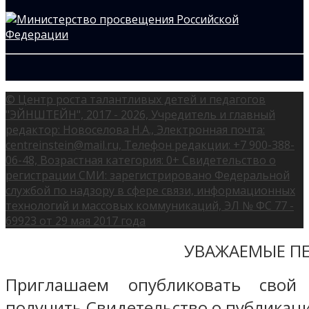
© Центр роста талантливых детей и педагогов
"ЭЙНШТЕЙН", 2017 - 2026, Учредитель и главный
редактор: Новоселова Н.А., Электронная почта:
centreinstein@mail.ru, Телефон редакции: +7 900-388-
06-48, Возрастная категория: 0+ Свидетельство о
регистрации СМИ: зарегистрировано Федеральной
службой по надзору в сфере связи, информационных
технологий и массовых коммуникаций, ЭЛ № ФС 77 -
69923 от 29 мая 2017 года
УВАЖАЕМЫЕ ПЕ
Приглашаем опубликовать свой
получить Свидетельство о публикаци