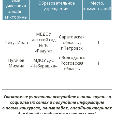
Имя
Образовательное
Место,
участника
учреждение
комментарий
онлайн-
викторины
МБДОУ
Саратовская
детский сад
Пикус Иван
область ,
1
№ 16
г.Петровск
«Радуга»
г.Волгодонск
Пугачев
МДОУ Д/С
Ростовская
1
Михаил
«Чебурашка»
область
Уважаемые участники вступайте в наши группы в
социальных сетях и получайте информацию
о новых конкурсах, олимпиадах, онлайн-викторинах
для детей и педагогов из первых рук!