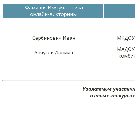
Фамилия Имя участника
онлайн-викторины
Сербинович Иван
МКДОУ 
МАДОУ 
Анчугов Даниил
комби
Уважаемые участник
о новых конкурса