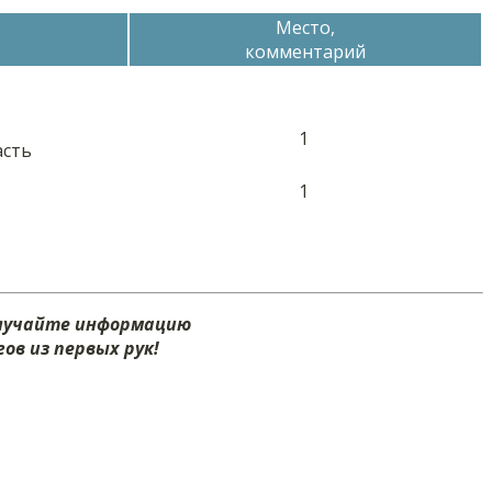
Место,
комментарий
1
асть
1
олучайте информацию
ов из первых рук!