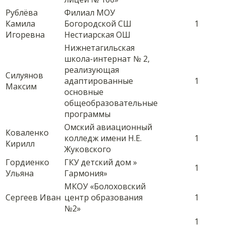
Рублёва
Филиал МОУ
Камила
Богородской СШ
1
Игоревна
Нестиарская ОШ
Нижнетагильская
школа-интернат № 2,
реализующая
Силуянов
адаптированные
1
Максим
основные
общеобразовательные
программы
Омский авиационный
Коваленко
колледж имени Н.Е.
1
Кирилл
Жуковского
Гордиенко
ГКУ детский дом »
1
Ульяна
Гармония»
МКОУ «Болоховский
Сергеев Иван
центр образования
1
№2»
1