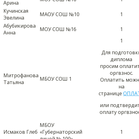
Арина
Кучинская
МАОУ СОШ №10
1
Эвелина
Абубикирова
МОУ СОШ №16
1
Анна
1
Для подготовк
диплома
просим оплати
оргвзнос.
Митрофанова
МБОУ СОШ 1
Оплатить мож
Татьяна
на
странице
ОПЛА
или подтверди
оплату оргвзно
МБОУ
Исмаков Глеб
«Губернаторский
1
лицей № 100»