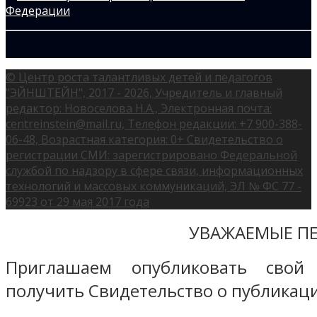
© Центр роста талантливых детей и педагогов
"ЭЙНШТЕЙН", 2017 - 2026, Учредитель и главный
редактор: Новоселова Н.А., Электронная почта:
centreinstein@mail.ru, Телефон редакции: +7 900-388-
06-48, Возрастная категория: 0+ Свидетельство о
регистрации СМИ: зарегистрировано Федеральной
службой по надзору в сфере связи, информационных
технологий и массовых коммуникаций, ЭЛ № ФС 77 -
69923 от 29 мая 2017 года
УВАЖАЕМЫЕ ПЕ
Приглашаем опубликовать свой
получить Свидетельство о публикаци