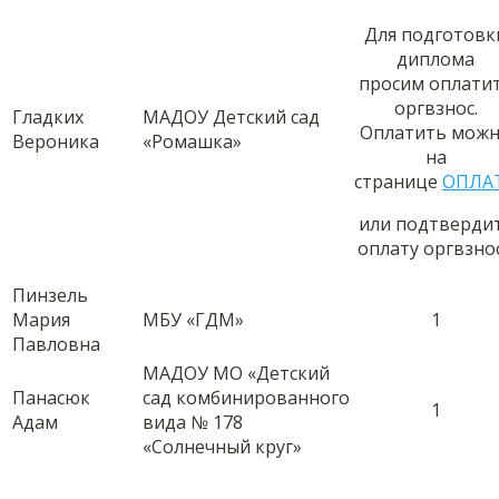
Для подготовк
диплома
просим оплати
оргвзнос.
Гладких
МАДОУ Детский сад
Оплатить мож
Вероника
«Ромашка»
на
странице
ОПЛА
или подтверди
оплату оргвзно
Пинзель
Мария
МБУ «ГДМ»
1
Павловна
МАДОУ МО «Детский
Панасюк
сад комбинированного
1
Адам
вида № 178
«Солнечный круг»