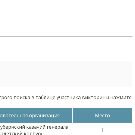
трого поиска в таблице участника викторины нажмите
овательная организация
Место
убернский казачий генерала
I
адетский корпус»