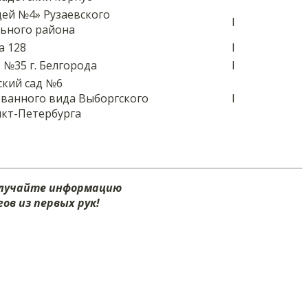
ей №4» Рузаевского
I
ьного района
а 128
I
№35 г. Белгорода
I
ский сад №6
ванного вида Выборгского
I
нкт-Петербурга
олучайте информацию
ов из первых рук!