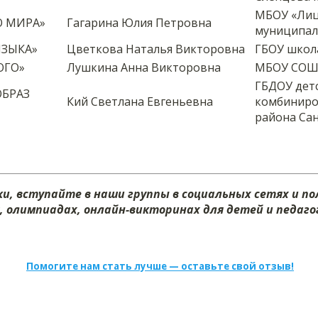
МБОУ «Лиц
О МИРА»
Гагарина Юлия Петровна
муниципал
ЯЗЫКА»
Цветкова Наталья Викторовна
ГБОУ школ
ОГО»
Лушкина Анна Викторовна
МБОУ СОШ 
ГБДОУ дет
ОБРАЗ
Кий Светлана Евгеньевна
комбиниро
района Са
и, вступайте в наши группы в социальных сетях и п
х, олимпиадах, онлайн-викторинах для детей и педагог
Помогите нам стать лучше — оставьте свой отзыв!