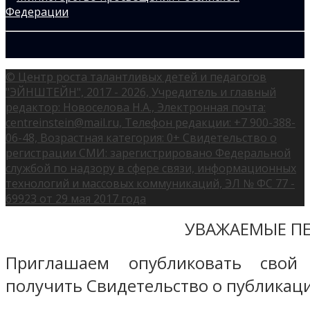
© Центр роста талантливых детей и педагогов
"ЭЙНШТЕЙН", 2017 - 2026, Учредитель и главный
редактор: Новоселова Н.А., Электронная почта:
centreinstein@mail.ru, Телефон редакции: +7 900-388-
06-48, Возрастная категория: 0+ Свидетельство о
регистрации СМИ: зарегистрировано Федеральной
службой по надзору в сфере связи, информационных
технологий и массовых коммуникаций, ЭЛ № ФС 77 -
69923 от 29 мая 2017 года
УВАЖАЕМЫЕ ПЕ
Приглашаем опубликовать свой
получить Свидетельство о публикаци