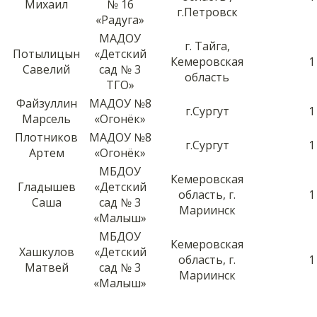
Михаил
№ 16
г.Петровск
«Радуга»
МАДОУ
г. Тайга,
Потылицын
«Детский
Кемеровская
1
Савелий
сад № 3
область
ТГО»
Файзуллин
МАДОУ №8
г.Сургут
1
Марсель
«Огонёк»
Плотников
МАДОУ №8
г.Сургут
1
Артем
«Огонёк»
МБДОУ
Кемеровская
Гладышев
«Детский
область, г.
1
Саша
сад № 3
Мариинск
«Малыш»
МБДОУ
Кемеровская
Хашкулов
«Детский
область, г.
1
Матвей
сад № 3
Мариинск
«Малыш»