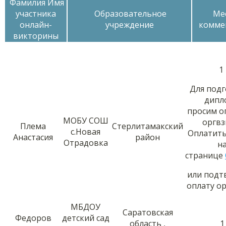
Фамилия Имя
участника
Образовательное
Ме
онлайн-
учреждение
комме
викторины
1
Для под
дипл
просим о
МОБУ СОШ
оргвз
Плема
Стерлитамакский
с.Новая
Оплатит
Анастасия
район
Отрадовка
н
странице
или подт
оплату о
МБДОУ
Саратовская
Федоров
детский сад
область ,
1