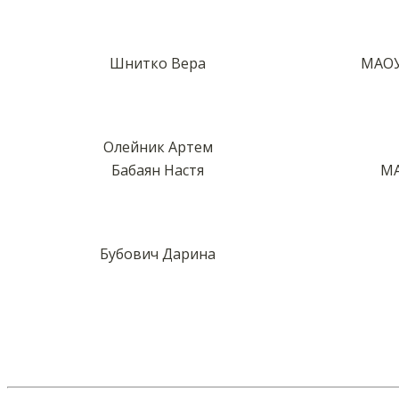
Шнитко Вера
МАОУ
Олейник Артем
Бабаян Настя
МА
Бубович Дарина