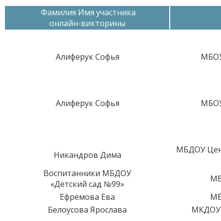
Фамилия Имя участника
онлайн-викторины
Алиферук Софья
МБОУ
Алиферук Софья
МБОУ
МБДОУ Цент
Никандров Дима
Воспитанники МБДОУ
МБ
«Детский сад №99»
Ефремова Ева
МБ
Белоусова Ярослава
МКДОУ 