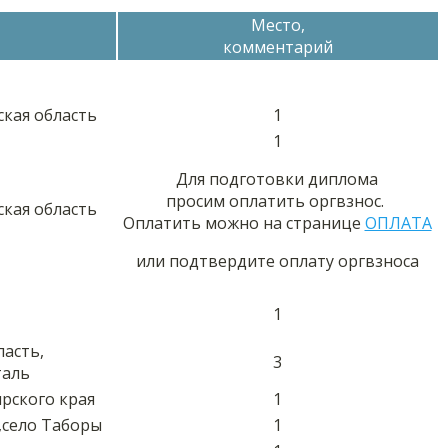
Место,
комментарий
ская область
1
1
Для подготовки диплома
просим оплатить оргвзнос.
ская область
Оплатить можно на странице
ОПЛАТА
или подтвердите оплату оргвзноса
1
ласть,
3
таль
рского края
1
,село Таборы
1