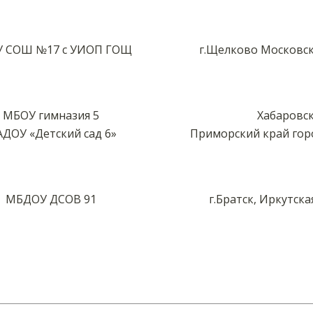
 СОШ №17 с УИОП ГОЩ
г.Щелково Московск
МБОУ гимназия 5
Хабаровс
ДОУ «Детский сад 6»
Приморский край гор
МБДОУ ДСОВ 91
г.Братск, Иркутска