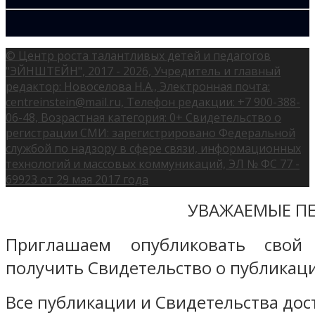
© Центр роста талантливых детей и педагогов
"ЭЙНШТЕЙН", 2017 - 2026, Учредитель и главный
редактор: Новоселова Н.А., Электронная почта:
centreinstein@mail.ru, Телефон редакции: +7 900-388-
06-48, Возрастная категория: 0+ Свидетельство о
регистрации СМИ: зарегистрировано Федеральной
службой по надзору в сфере связи, информационных
технологий и массовых коммуникаций, ЭЛ № ФС 77 -
69923 от 29 мая 2017 года
УВАЖАЕМЫЕ ПЕ
Приглашаем опубликовать свой
получить Свидетельство о публикаци
Все публикации и Свидетельства дост