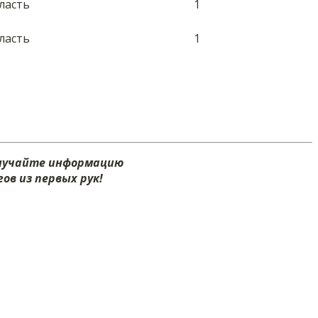
ласть
1
ласть
1
олучайте информацию
ов из первых рук!