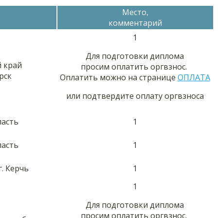
Место,
комментарий
1
Для подготовки диплома
 край
просим оплатить оргвзнос.
рск
Оплатить можно на странице
ОПЛАТА
или подтвердите оплату оргвзноса
ласть
1
ласть
1
. Керчь
1
1
Для подготовки диплома
просим оплатить оргвзнос.