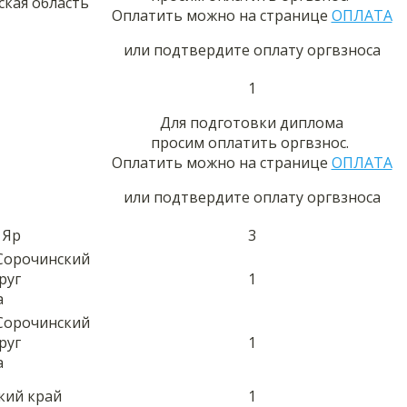
ская область
Оплатить можно на странице
ОПЛАТА
или подтвердите оплату оргвзноса
1
Для подготовки диплома
просим оплатить оргвзнос.
Оплатить можно на странице
ОПЛАТА
или подтвердите оплату оргвзноса
 Яр
3
 Сорочинский
руг
1
а
 Сорочинский
руг
1
а
ский край
1