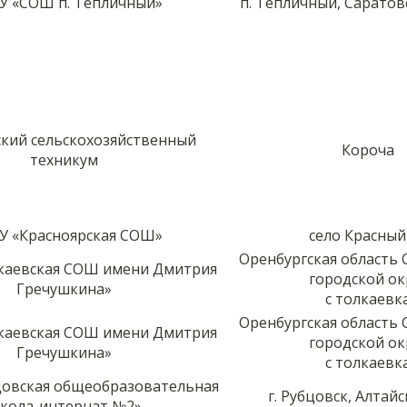
 «СОШ п. Тепличный»
п. Тепличный, Саратов
кий сельскохозяйственный
Короча
техникум
 «Красноярская СОШ»
село Красный
Оренбургская область
каевская СОШ имени Дмитрия
городской ок
Гречушкина»
с толкаевк
Оренбургская область
каевская СОШ имени Дмитрия
городской ок
Гречушкина»
с толкаевк
цовская общеобразовательная
г. Рубцовск, Алтай
кола-интернат №2»