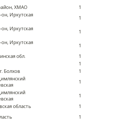
 район, ХМАО
1
р-он, Иркутская
1
р-он, Иркутская
1
р-он, Иркутская
1
инская обл.
1
1
г. Болхов
1
 Цимлянский
1
евская
 Цимлянский
1
евская
овская область
1
ласть
1