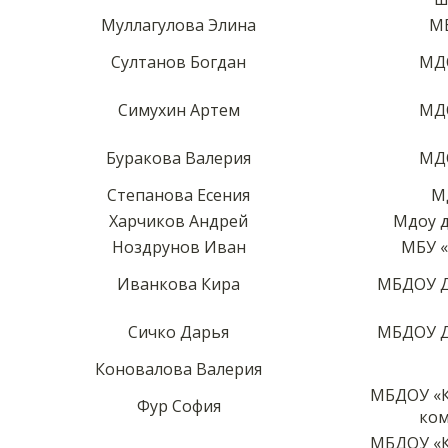
Муллагулова Элина
МБ
Султанов Богдан
МДО
Симухин Артем
МДО
Буракова Валерия
МДО
Степанова Есения
М
Харчиков Андрей
Мдоу д
Ноздрунов Иван
МБУ «
Иванкова Кира
МБДОУ Д
Сичко Дарья
МБДОУ Д
Коновалова Валерия
МБДОУ «К
Фур София
ком
МБДОУ «К