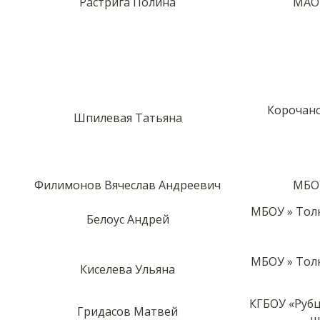
Растрига Полина
МАОУ
Корочанс
Шпилевая Татьяна
Филимонов Вячеслав Андреевич
МБОУ
МБОУ » Тол
Белоус Андрей
МБОУ » Тол
Киселева Ульяна
КГБОУ «Руб
Гридасов Матвей
ш