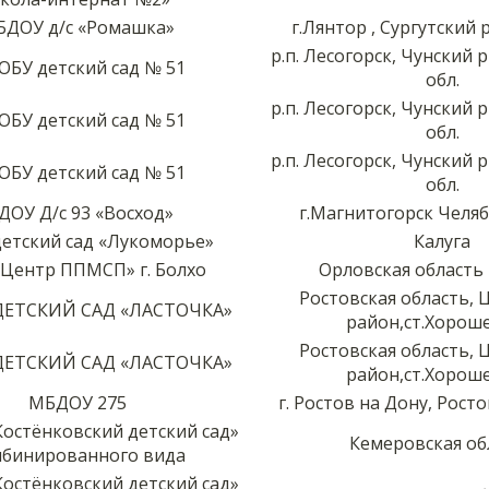
ДОУ д/с «Ромашка»
г.Лянтор , Сургутский
р.п. Лесогорск, Чунский 
БУ детский сад № 51
обл.
р.п. Лесогорск, Чунский 
БУ детский сад № 51
обл.
р.п. Лесогорск, Чунский 
БУ детский сад № 51
обл.
ДОУ Д/с 93 «Восход»
г.Магнитогорск Челяб
етский сад «Лукоморье»
Калуга
Центр ППМСП» г. Болхо
Орловская область 
Ростовская область,
ЕТСКИЙ САД «ЛАСТОЧКА»
район,ст.Хорош
Ростовская область,
ЕТСКИЙ САД «ЛАСТОЧКА»
район,ст.Хорош
МБДОУ 275
г. Ростов на Дону, Рост
остёнковский детский сад»
Кемеровская об
бинированного вида
остёнковский детский сад»