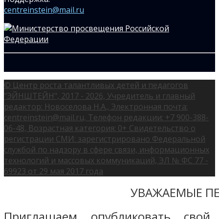
centreinstein@mail.ru
© Центр роста талантливых детей и педагогов
"ЭЙНШТЕЙН", 2017 - 2026, Учредитель и главный
редактор: Новоселова Н.А., Электронная почта:
centreinstein@mail.ru, Телефон редакции: +7 900-388-
06-48, Возрастная категория: 0+ Свидетельство о
регистрации СМИ: зарегистрировано Федеральной
службой по надзору в сфере связи, информационных
технологий и массовых коммуникаций, ЭЛ № ФС 77 -
69923 от 29 мая 2017 года
УВАЖАЕМЫЕ ПЕ
Приглашаем опубликовать свой