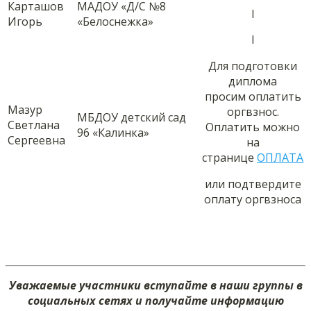
Карташов
МАДОУ «Д/С №8
I
Игорь
«Белоснежка»
I
Для подготовки
диплома
просим оплатить
Мазур
оргвзнос.
МБДОУ детский сад
Светлана
Оплатить можно
96 «Калинка»
Сергеевна
на
странице
ОПЛАТА
или подтвердите
оплату оргвзноса
Уважаемые участники вступайте в наши группы в
социальных сетях и получайте информацию