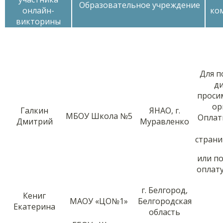
Образовательное учреждение
онлайн-
ко
викторины
Для п
д
проси
ор
Галкин
ЯНАО, г.
МБОУ Школа №5
Оплат
Дмитрий
Муравленко
стран
или п
оплату
г. Белгород,
Кениг
МАОУ «ЦО№1»
Белгородская
Екатерина
область