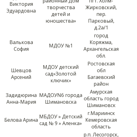
районный Дом
пгт. Холм-
Виктория
творчества
Жирковский,
Эдуардовна
детей и
пер.
юношества»
Парковый,
д.2а/1
город
Валькова
Коряжма,
МДОУ №1
София
Архангельская
обл.
Ростовская
МДОУ детский
Шевцов
обл
сад»Золотой
Арсений
Багаевский
ключик»
район
Амурская
Задидюрина
МАДОУN6 города
область город
Анна-Мария
Шимановска
Шимановск
г.Мариинск
МБДОУ » Детский
Белова Арина
Кемеровская
сад № 9 » Аленка»
область
р.п. Лесогорск,