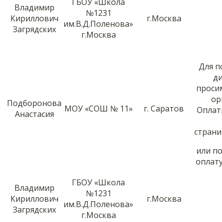
ГБОУ «Школа
Владимир
№1231
Кириллович
г.Москва
им.В.Д.Поленова»
Загрядских
г.Москва
Для п
д
проси
ор
Подборонова
МОУ «СОШ № 11»
г. Саратов
Оплат
Анастасия
стран
или п
оплату
ГБОУ «Школа
Владимир
№1231
Кириллович
г.Москва
им.В.Д.Поленова»
Загрядских
г.Москва