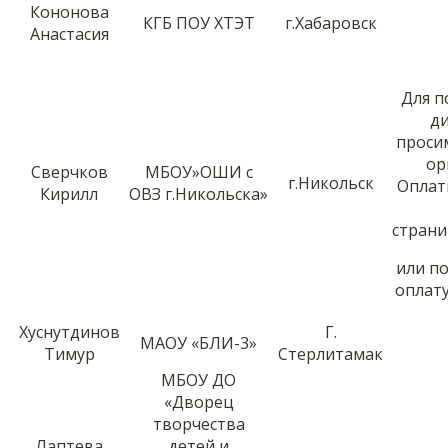
Кононова
КГБ ПОУ ХТЭТ
г.Хабаровск
Анастасия
Для п
д
проси
ор
Сверчков
МБОУ»ОШИ с
г.Никольск
Оплат
Кирилл
ОВЗ г.Никольска»
стран
или п
оплату
Хуснутдинов
Г.
МАОУ «БЛИ-3»
Тимур
Стерлитамак
МБОУ ДО
«Дворец
творчества
Лаптева
детей и