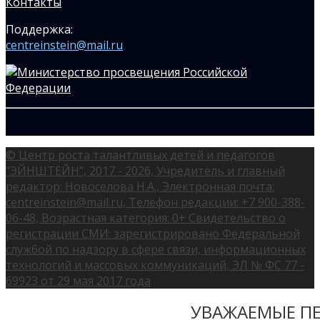
Контакты
Поддержка:
centreinstein@mail.ru
© Центр роста талантливых детей и педагогов
"ЭЙНШТЕЙН", 2017 - 2026, Учредитель и главный
редактор: Новоселова Н.А., Электронная почта:
centreinstein@mail.ru, Телефон редакции: +7 900-388-
06-48, Возрастная категория: 0+ Свидетельство о
регистрации СМИ: зарегистрировано Федеральной
службой по надзору в сфере связи, информационных
технологий и массовых коммуникаций, ЭЛ № ФС 77 -
69923 от 29 мая 2017 года
УВАЖАЕМЫЕ ПЕ