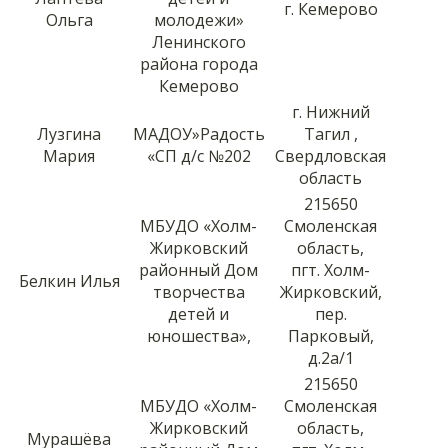
г. Кемерово
Ольга
молодежи»
Ленинского
района города
Кемерово
г. Нижний
Лузгина
МАДОУ»Радость
Тагил ,
Мария
«СП д/с №202
Свердловская
область
215650
МБУДО «Холм-
Смоленская
Жирковский
область,
районный Дом
пгт. Холм-
Белкин Илья
творчества
Жирковский,
детей и
пер.
юношества»,
Парковый,
д.2а/1
215650
МБУДО «Холм-
Смоленская
Жирковский
область,
Мурашёва