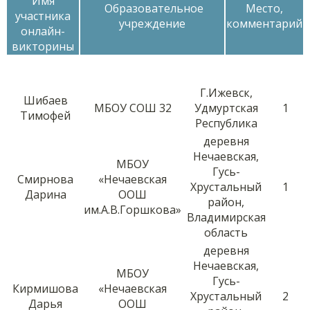
Имя
Образовательное
Место,
участника
учреждение
комментарий
онлайн-
викторины
Г.Ижевск,
Шибаев
МБОУ СОШ 32
Удмуртская
1
Тимофей
Республика
деревня
Нечаевская,
МБОУ
Гусь-
Смирнова
«Нечаевская
Хрустальный
1
Дарина
ООШ
район,
им.А.В.Горшкова»
Владимирская
область
деревня
Нечаевская,
МБОУ
Гусь-
Кирмишова
«Нечаевская
Хрустальный
2
Дарья
ООШ