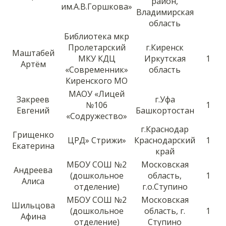
район,
им.А.В.Горшкова»
Владимирская
область
Библиотека мкр
Пролетарский
г.Киренск
Маштабей
МКУ КДЦ
Иркутская
1
Артём
«Современник»
область
Киренского МО
МАОУ «Лицей
Закреев
г.Уфа
№106
1
Евгений
Башкортостан
«Содружество»
г.Краснодар
Грищенко
ЦРД» Стрижи»
Краснодарский
1
Екатерина
край
МБОУ СОШ №2
Московская
Андреева
(дошкольное
область,
1
Алиса
отделение)
г.о.Ступино
МБОУ СОШ №2
Московская
Шильцова
(дошкольное
область, г.
1
Афина
отделение)
Ступино