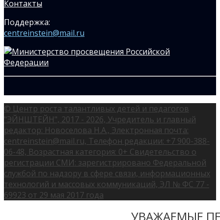
Контакты
Поддержка:
centreinstein@mail.ru
© Центр роста талантливых детей и педагогов
"ЭЙНШТЕЙН", 2017 - 2026, Учредитель и главный
редактор: Новоселова Н.А., Электронная почта:
centreinstein@mail.ru, Телефон редакции: +7 900-388-
06-48, Возрастная категория: 0+ Свидетельство о
регистрации СМИ: зарегистрировано Федеральной
службой по надзору в сфере связи, информационных
технологий и массовых коммуникаций, ЭЛ № ФС 77 -
69923 от 29 мая 2017 года
УВАЖАЕМЫЕ ПЕ