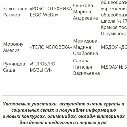
общеобраз
Сушкова
Золоторев
«РОБОТОТЕХНИКА
учреждение
Марина
Ратмир
LEGO-WeDo»
общеобраз
Андреевна
школа № 17 
Козыря пос.
Шаумянско
Межидова
Морояну
«ТЕЛО ЧЕЛОВЕКА»
Мадина
МБДОУ «ДС
Амелия
Озайровна
Савина
Румянцев
«Я ЛЮБЛЮ
Наталья
МДОАУ № 5
Саша
МУЗЫКУ!»
Васильевна
Уважаемые участники, вступайте в наши группы в
социальных сетях и получайте информацию
о новых конкурсах, олимпиадах, онлайн-викторинах
для детей и педагогов из первых рук!