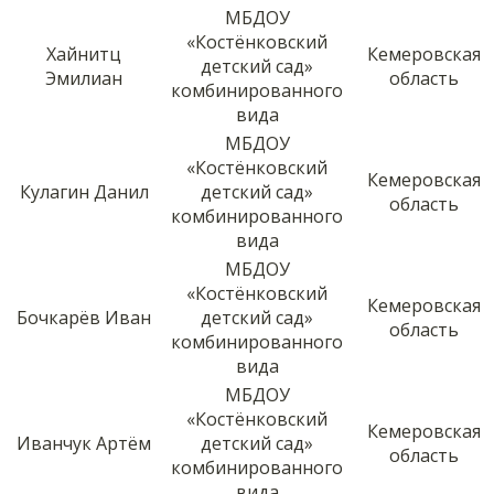
МБДОУ
«Костёнковский
Хайнитц
Кемеровская
детский сад»
Эмилиан
область
комбинированного
вида
МБДОУ
«Костёнковский
Кемеровская
Кулагин Данил
детский сад»
область
комбинированного
вида
МБДОУ
«Костёнковский
Кемеровская
Бочкарёв Иван
детский сад»
область
комбинированного
вида
МБДОУ
«Костёнковский
Кемеровская
Иванчук Артём
детский сад»
область
комбинированного
вида