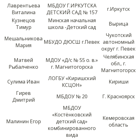
Лаврентьева
МБДОУ Г.ИРКУТСКА
г.Иркутск
Виталина
ДЕТСКИЙ САД № 157
Кузнецов
Минская начальная
Вырица
Тимур
школа -Детский сад
Чукотский
Мешальникова
МБУДО ДЮСШ г.Певек
автономный
Мария
округ г. Певек
Челябинская
Матвей
МДОУ «Д/с № 55 о. в.»
обл., г.
Рыбалченко
г. Магнитогорска
Магнитогорск
ЛОГБУ «Киришский
Сулима Иван
Кириши
КСЦОН»
Гирев
МБДОУ № 20
Г. Красноярск
Дмитрий
МБДОУ
«Костёнковский
Кемеровская
Малинин Егор
детский сад»
область
комбинированного
вида