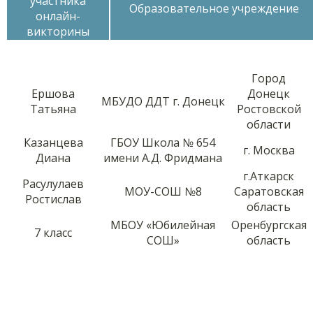
участника
Образовательное учреждение
онлайн-
викторины
Город
Ершова
Донецк
МБУДО ДДТ г. Донецк
Татьяна
Ростовской
области
Казанцева
ГБОУ Школа № 654
г. Москва
Диана
имени А.Д. Фридмана
г.Аткарск
Расулулаев
МОУ-СОШ №8
Саратовская
Ростислав
область
МБОУ «Юбилейная
Оренбургская
7 класс
СОШ»
область