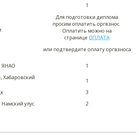
1
Для подготовки диплома
просим оплатить оргвзнос.
и
Оплатить можно на
странице
ОПЛАТА
или подтвердите оплату оргвзноса
, ЯНАО
1
е, Хабаровский
1
цк
3
, Намский улус
2