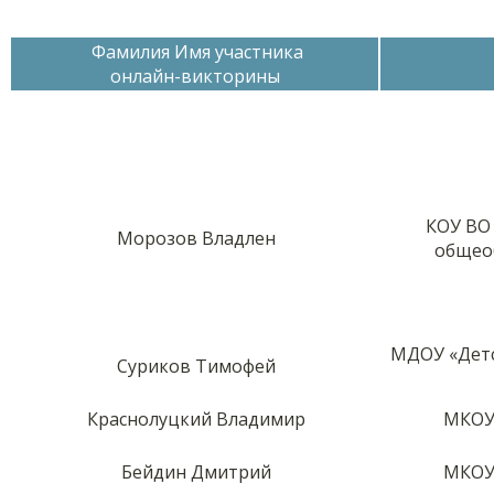
Фамилия Имя участника
онлайн-викторины
КОУ ВО
Морозов Владлен
общео
МДОУ «Детс
Суриков Тимофей
Краснолуцкий Владимир
МКОУ
Бейдин Дмитрий
МКОУ