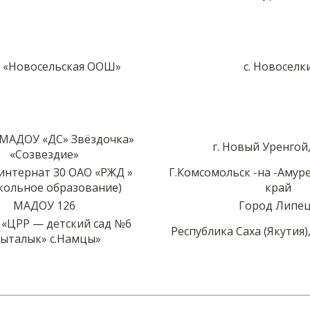
 «Новосельская ООШ»
с. Новоселк
МАДОУ «ДС» Звёздочка»
г. Новый Уренгой
«Созвездие»
интернат 30 ОАО «РЖД »
Г.Комсомольск -на -Амур
кольное образование)
край
МАДОУ 126
Город Липе
«ЦРР — детский сад №6
Республика Саха (Якутия)
Кыталык» с.Намцы»