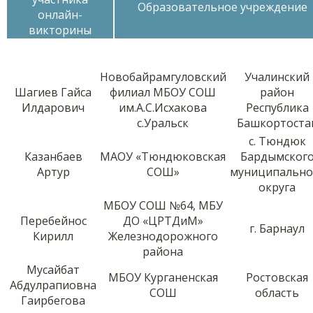
Образовательное учреждение
онлайн-
викторины
Новобайрамгуловский
Учалинский
Шагиев Гайса
филиал МБОУ СОШ
район
Илдарович
им.А.С.Исхакова
Республика
с.Уральск
Башкортоста
с. Тюндюк
Казанбаев
МАОУ «Тюндюковская
Бардымског
Артур
СОШ»
муниципально
округа
МБОУ СОШ №64, МБУ
Перебейнос
ДО «ЦРТДиМ»
г. Барнаул
Кирилл
Железнодорожного
района
Мусайбат
МБОУ Курганенская
Ростовская
Абдулрапиовна
СОШ
область
Гаирбегова