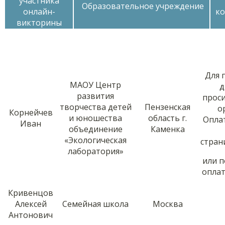
участника
Образовательное учреждение
онлайн-
к
викторины
Для 
МАОУ Центр
д
развития
прос
творчества детей
Пензенская
о
Корнейчев
и юношества
область г.
Опла
Иван
объединение
Каменка
«Экологическая
стра
лаборатория»
или 
оплат
Кривенцов
Алексей
Семейная школа
Москва
Антонович