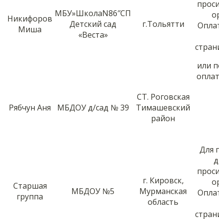
прос
МБУ»ШколаN86″СП
о
Никифоров
Детский сад
г.Тольятти
Опла
Миша
«Веста»
стра
или 
оплат
СТ. Роговская
Рябчун Аня
МБДОУ д/сад № 39
Тимашевский
район
Для 
д
прос
г. Кировск,
о
Старшая
МБДОУ №5
Мурманская
Опла
группа
область
стра