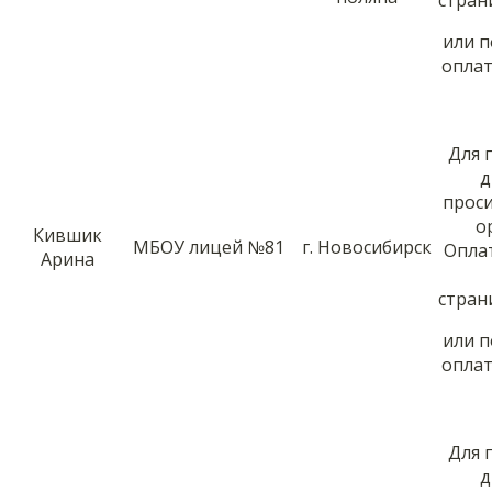
или 
оплат
Для 
д
прос
о
Кившик
МБОУ лицей №81
г. Новосибирск
Опла
Арина
стра
или 
оплат
Для 
д