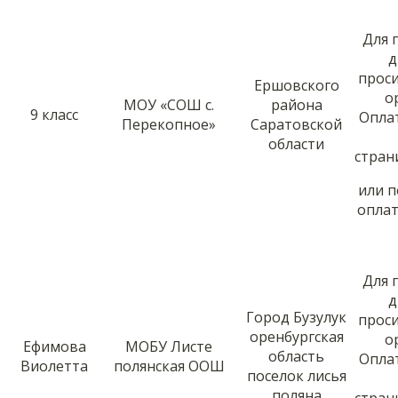
Для 
д
прос
Ершовского
о
МОУ «СОШ с.
района
9 класс
Опла
Перекопное»
Саратовской
области
стра
или 
оплат
Для 
д
Город Бузулук
прос
оренбургская
о
Ефимова
МОБУ Листе
область
Опла
Виолетта
полянская ООШ
поселок лисья
поляна
стра